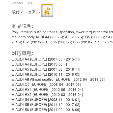
package: 1 pcs.
取付マニュアル
商品説明:
Polyurethane bushing front suspension, lower torque control ar
mount to body AUDI A4 (2007 -); A5 (2007 -); Q5 (2008 -); S4 
2015); RS4 (2012-2015); S5 (2007 -); RS5 (2010 -),o.d. = 75 
対応車種:
AUDI A4 (EUROPE) [2007-08 - 2015-11]
AUDI A4 (EUROPE) [2015-06 - ]
AUDI A5 (EUROPE) [2007-03 - 2016-11]
AUDI A6 (EUROPE) [2010-11 - 2018-05]
AUDI A6 Allroad quattro (EUROPE) [2012-04 - 2019-03]
AUDI Q5 (EUROPE) [2008-04 - 2017-03]
AUDI RS4 (EUROPE) [2012-06 - 2016-04]
AUDI RS5 (EUROPE) [2010-03 - 2016-04]
AUDI S4 (EUROPE) [2008-11 - 2016-01]
AUDI S5 (EUROPE) [2011-10 - 2017-02]
AUDI S6 (EUROPE) [2011-09 - 2018-09]