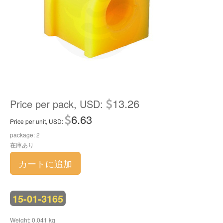
13.26
Price per pack, USD:
6.63
Price per unit, USD:
package: 2
在庫あり
カートに追加
15-01-3165
Weight: 0.041 kg