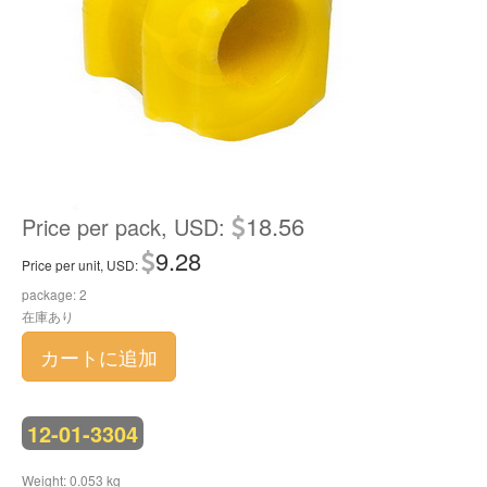
18.56
Price per pack, USD:
9.28
Price per unit, USD:
package: 2
在庫あり
カートに追加
12-01-3304
Weight: 0.053 kg