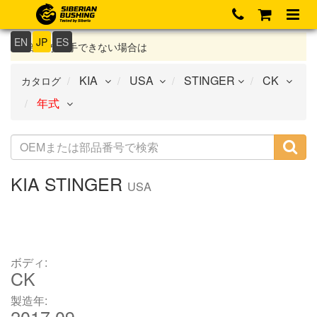
EN
JP
ES
部品が入手できない場合は
カタログ
KIA
STINGER
USA
ボディ:
CK
製造年:
2017.09-