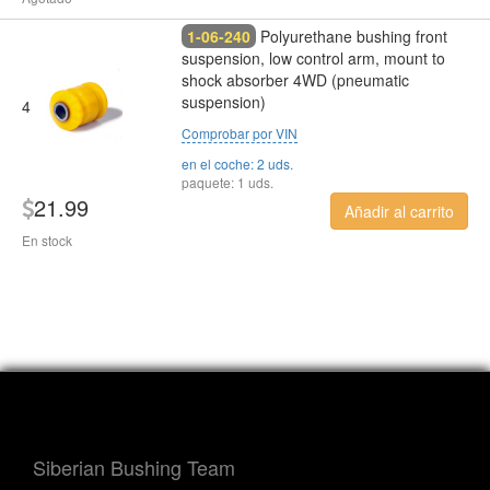
1-06-240
Polyurethane bushing front
suspension, low control arm, mount to
shock absorber 4WD (pneumatic
suspension)
4
Comprobar por VIN
en el coche: 2 uds.
paquete: 1 uds.
21.99
Añadir al carrito
En stock
Siberian Bushing Team