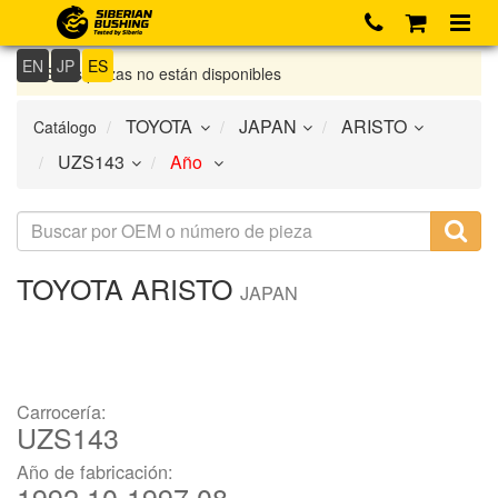
EN
JP
ES
Si las piezas no están disponibles
Catálogo
TOYOTA
ARISTO
JAPAN
Carrocería:
UZS143
Año de fabricación:
1992.10-1997.08