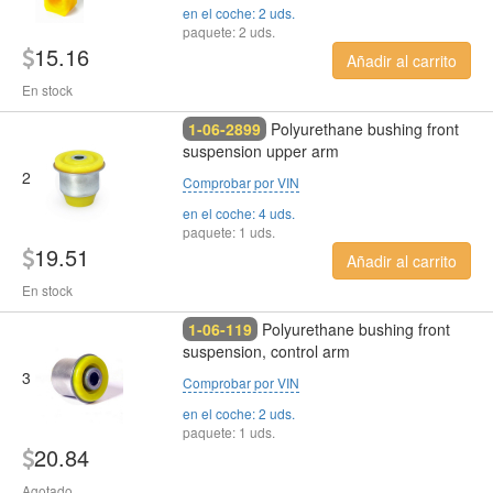
en el coche: 2 uds.
paquete: 2 uds.
15.16
Añadir al carrito
En stock
1-06-2899
Polyurethane bushing front
suspension upper arm
2
Comprobar por VIN
en el coche: 4 uds.
paquete: 1 uds.
19.51
Añadir al carrito
En stock
1-06-119
Polyurethane bushing front
suspension, control arm
3
Comprobar por VIN
en el coche: 2 uds.
paquete: 1 uds.
20.84
Agotado