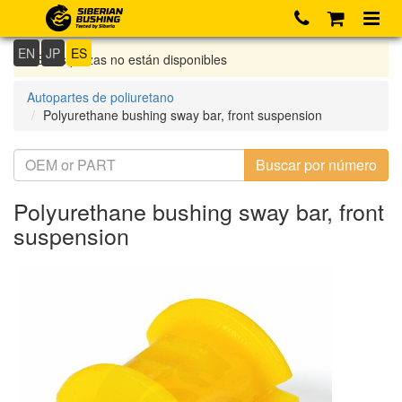
EN
JP
ES
Si las piezas no están disponibles
Autopartes de poliuretano
Polyurethane bushing sway bar, front suspension
Polyurethane bushing sway bar, front
suspension