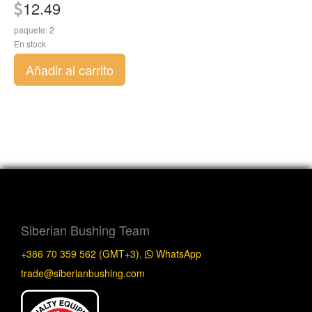
12.49
paquete: 2
En stock
Añadir al carrito
Siberian Bushing Team
+386 70 359 562 (GMT+3)
,
WhatsApp
trade@siberianbushing.com