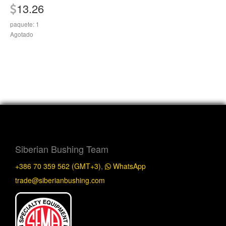
13.26
paquete: 1
Agotado
Siberian Bushing Team
+386 70 359 562 (GMT+3)
,
WhatsApp
trade@siberianbushing.com