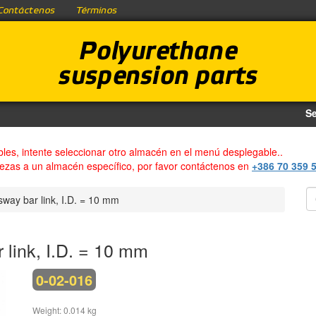
Contáctenos
Términos
Polyurethane
suspension parts
Se
bles, intente seleccionar otro almacén en el menú desplegable..
iezas a un almacén específico, por favor contáctenos en
+386 70 359 
way bar link, I.D. = 10 mm
 link, I.D. = 10 mm
0-02-016
Weight: 0.014 kg