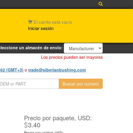
El carrito está vacío
Iniciar sesión
leccione un almacén de envío:
Los precios pueden ser mayores
562 (GMT+3)
o
trade@siberianbushing.com
Precio por paquete, USD:
3.40
Precio por unidad, USD: