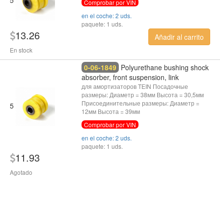
Comprobar por VIN
en el coche: 2 uds.
paquete: 1 uds.
13.26
Añadir al carrito
En stock
0-06-1849
Polyurethane bushing shock
absorber, front suspension, link
для амортизаторов TEIN Посадочные
размеры: Диаметр = 38мм Высота = 30,5мм
Присоединительные размеры: Диаметр =
5
12мм Высота = 39мм
Comprobar por VIN
en el coche: 2 uds.
paquete: 1 uds.
11.93
Agotado