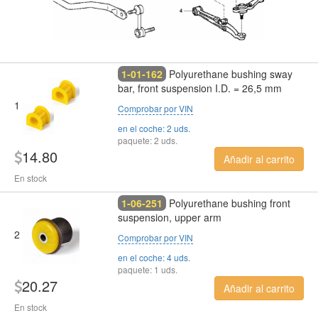
1-01-162
Polyurethane bushing sway
bar, front suspension I.D. = 26,5 mm
1
Comprobar por VIN
en el coche: 2 uds.
paquete: 2 uds.
14.80
Añadir al carrito
En stock
1-06-251
Polyurethane bushing front
suspension, upper arm
2
Comprobar por VIN
en el coche: 4 uds.
paquete: 1 uds.
20.27
Añadir al carrito
En stock