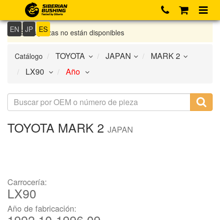
EN
JP
ES
Si las piezas no están disponibles
Catálogo
TOYOTA
MARK 2
JAPAN
Carrocería:
LX90
Año de fabricación:
1992.10-1996.09