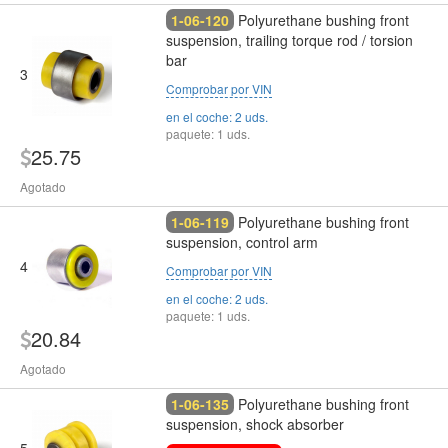
1-06-120
Polyurethane bushing front
suspension, trailing torque rod / torsion
bar
3
Comprobar por VIN
en el coche: 2 uds.
paquete: 1 uds.
25.75
Agotado
1-06-119
Polyurethane bushing front
suspension, control arm
4
Comprobar por VIN
en el coche: 2 uds.
paquete: 1 uds.
20.84
Agotado
1-06-135
Polyurethane bushing front
suspension, shock absorber
5