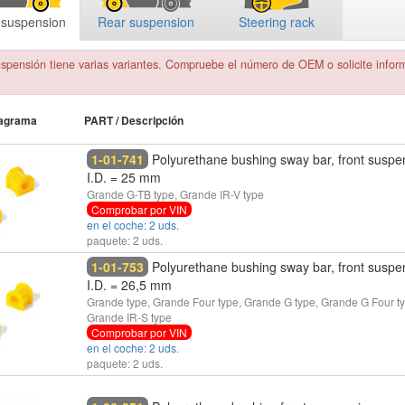
 suspension
Rear suspension
Steering rack
spensión tiene varias variantes. Compruebe el número de OEM o solicite informac
.
iagrama
PART / Descripción
1-01-741
Polyurethane bushing sway bar, front suspe
I.D. = 25 mm
Grande G-TB type, Grande IR-V type
Comprobar por VIN
en el coche: 2 uds.
paquete: 2 uds.
1-01-753
Polyurethane bushing sway bar, front suspe
I.D. = 26,5 mm
Grande type, Grande Four type, Grande G type, Grande G Four t
Grande IR-S type
Comprobar por VIN
en el coche: 2 uds.
paquete: 2 uds.