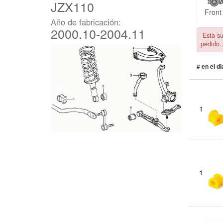
JZX110
Front
Año de fabricación:
2000.10-2004.11
Esta su
pedido.
# en el d
1
1