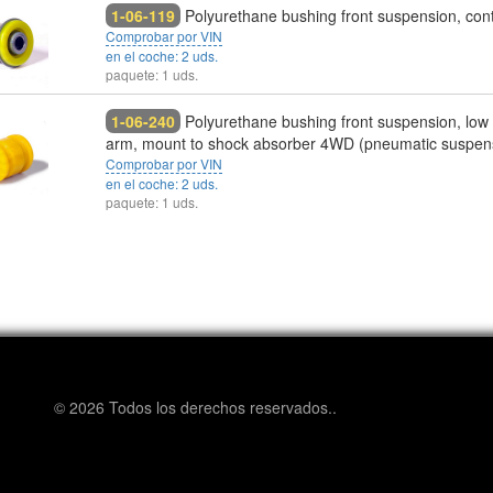
1-06-119
Polyurethane bushing front suspension, con
Comprobar por VIN
en el coche: 2 uds.
paquete: 1 uds.
1-06-240
Polyurethane bushing front suspension, low 
arm, mount to shock absorber 4WD (pneumatic suspen
Comprobar por VIN
en el coche: 2 uds.
paquete: 1 uds.
© 2026 Todos los derechos reservados..