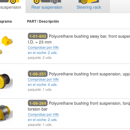
 suspension
Rear suspension
Steering rack
iagrama
PART / Descripción
1-01-843
Polyurethane bushing sway bar, front suspe
I.D. = 23 mm
Comprobar por VIN
en el coche: 2 uds.
paquete: 2 uds.
1-06-251
Polyurethane bushing front suspension, up
Comprobar por VIN
en el coche: 4 uds.
paquete: 1 uds.
1-06-264
Polyurethane bushing front suspension, torq
torsion bar
Comprobar por VIN
en el coche: 2 uds.
paquete: 1 uds.