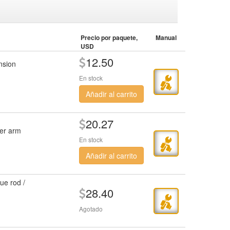
Precio por paquete,
Manual
USD
12.50
nsion
En stock
Añadir al carrito
20.27
per arm
En stock
Añadir al carrito
ue rod /
28.40
Agotado