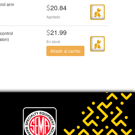
trol arm
20.84
Agotado
21.99
control
sion)
En stock
Añadir al carrito