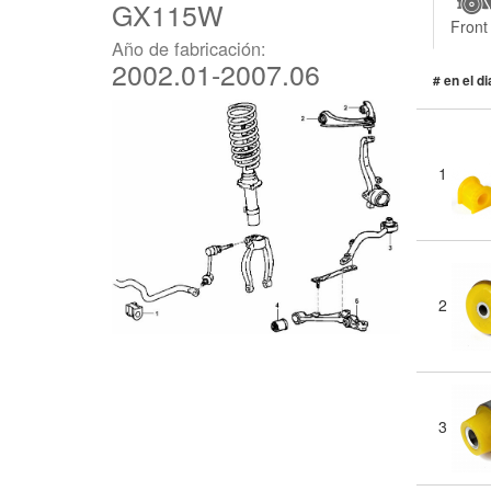
GX115W
Front
Año de fabricación:
2002.01-2007.06
# en el d
1
2
3