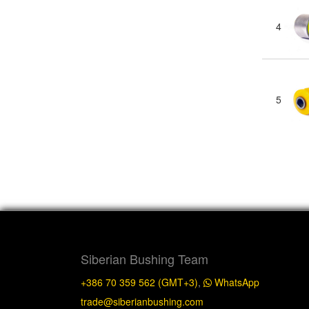
4
5
Siberian Bushing Team
+386 70 359 562 (GMT+3)
,
WhatsApp
trade@siberianbushing.com