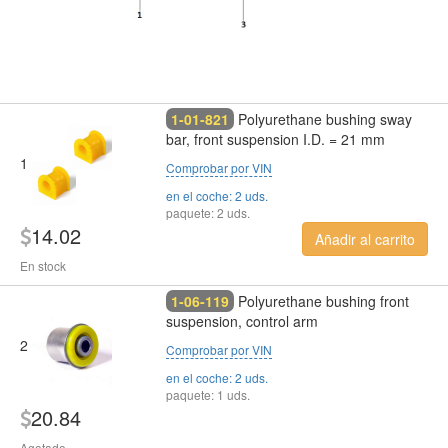
1-01-821
Polyurethane bushing sway
bar, front suspension I.D. = 21 mm
1
Comprobar por VIN
en el coche: 2 uds.
paquete: 2 uds.
14.02
Añadir al carrito
En stock
1-06-119
Polyurethane bushing front
suspension, control arm
2
Comprobar por VIN
en el coche: 2 uds.
paquete: 1 uds.
20.84
Agotado