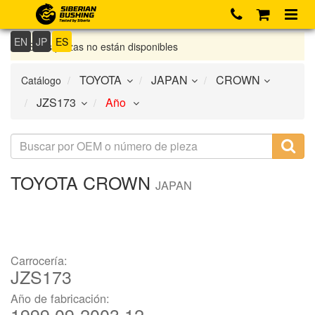
EN
JP
ES
Si las piezas no están disponibles
Catálogo
TOYOTA
CROWN
JAPAN
Carrocería:
JZS173
Año de fabricación:
1999.09-2003.12