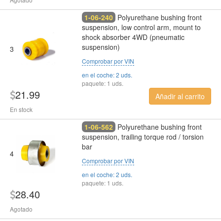
1-06-240
Polyurethane bushing front
suspension, low control arm, mount to
shock absorber 4WD (pneumatic
suspension)
3
Comprobar por VIN
en el coche: 2 uds.
paquete: 1 uds.
21.99
Añadir al carrito
En stock
1-06-562
Polyurethane bushing front
suspension, trailing torque rod / torsion
bar
4
Comprobar por VIN
en el coche: 2 uds.
paquete: 1 uds.
28.40
Agotado