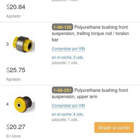
20.84
Agotado
1-06-120
Polyurethane bushing front
suspension, trailing torque rod / torsion
bar
3
Comprobar por VIN
en el coche: 2 uds.
paquete: 1 uds.
25.75
Agotado
1-06-251
Polyurethane bushing front
suspension, upper arm
4
Comprobar por VIN
en el coche: 4 uds.
paquete: 1 uds.
20.27
Añadir al carrito
En stock