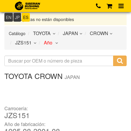
EN
JP
ES
Si las piezas no están disponibles
Catálogo
TOYOTA
CROWN
JAPAN
Carrocería:
JZS151
Año de fabricación:
1995.08-2001.08