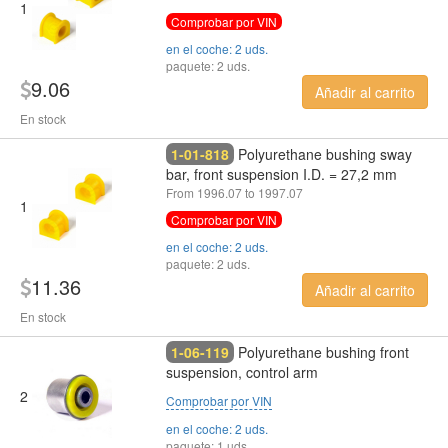
1
Comprobar por VIN
en el coche: 2 uds.
paquete: 2 uds.
9.06
Añadir al carrito
En stock
1-01-818
Polyurethane bushing sway
bar, front suspension I.D. = 27,2 mm
From 1996.07 to 1997.07
1
Comprobar por VIN
en el coche: 2 uds.
paquete: 2 uds.
11.36
Añadir al carrito
En stock
1-06-119
Polyurethane bushing front
suspension, control arm
2
Comprobar por VIN
en el coche: 2 uds.
paquete: 1 uds.