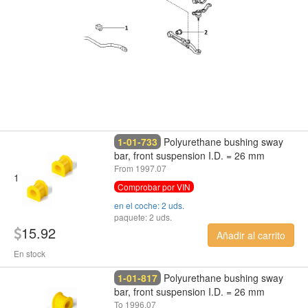
1-01-733
Polyurethane bushing sway
bar, front suspension I.D. = 26 mm
From 1997.07
1
Comprobar por VIN
en el coche: 2 uds.
paquete: 2 uds.
15.92
Añadir al carrito
En stock
1-01-817
Polyurethane bushing sway
bar, front suspension I.D. = 26 mm
To 1996.07