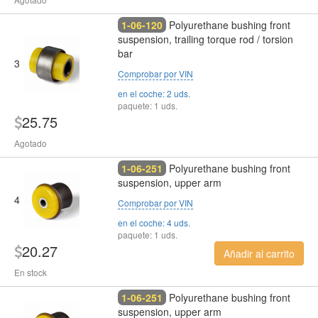
1-06-120
Polyurethane bushing front
suspension, trailing torque rod / torsion
bar
3
Comprobar por VIN
en el coche: 2 uds.
paquete: 1 uds.
25.75
Agotado
1-06-251
Polyurethane bushing front
suspension, upper arm
4
Comprobar por VIN
en el coche: 4 uds.
paquete: 1 uds.
20.27
Añadir al carrito
En stock
1-06-251
Polyurethane bushing front
suspension, upper arm