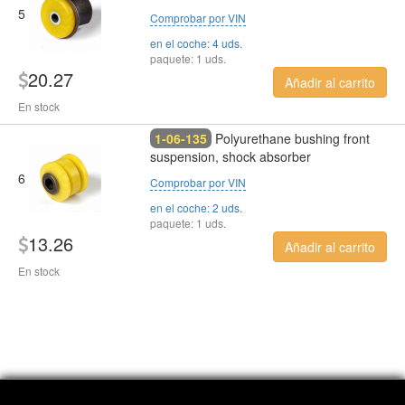
5
Comprobar por VIN
en el coche: 4 uds.
paquete: 1 uds.
20.27
Añadir al carrito
En stock
1-06-135
Polyurethane bushing front
suspension, shock absorber
6
Comprobar por VIN
en el coche: 2 uds.
paquete: 1 uds.
13.26
Añadir al carrito
En stock