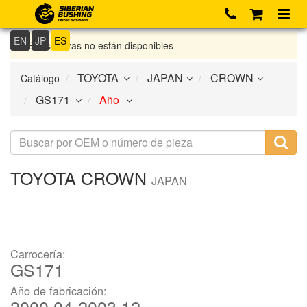
EN
JP
ES
Si las piezas no están disponibles
Catálogo
TOYOTA
CROWN
JAPAN
Carrocería:
GS171
Año de fabricación:
2000.04-2003.12