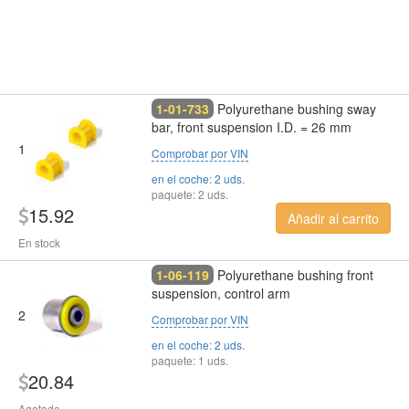
1-01-733
Polyurethane bushing sway
bar, front suspension I.D. = 26 mm
1
Comprobar por VIN
en el coche: 2 uds.
paquete: 2 uds.
15.92
Añadir al carrito
En stock
1-06-119
Polyurethane bushing front
suspension, control arm
2
Comprobar por VIN
en el coche: 2 uds.
paquete: 1 uds.
20.84
Agotado