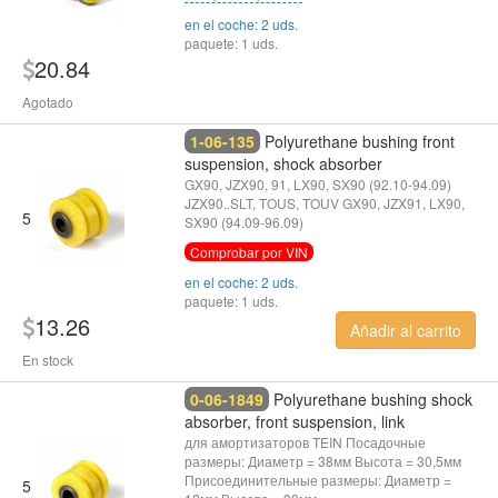
en el coche: 2 uds.
paquete: 1 uds.
20.84
Agotado
1-06-135
Polyurethane bushing front
suspension, shock absorber
GX90, JZX90, 91, LX90, SX90 (92.10-94.09)
JZX90..SLT, TOUS, TOUV GX90, JZX91, LX90,
5
SX90 (94.09-96.09)
Comprobar por VIN
en el coche: 2 uds.
paquete: 1 uds.
13.26
Añadir al carrito
En stock
0-06-1849
Polyurethane bushing shock
absorber, front suspension, link
для амортизаторов TEIN Посадочные
размеры: Диаметр = 38мм Высота = 30,5мм
Присоединительные размеры: Диаметр =
5