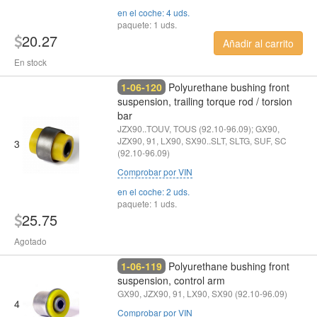
en el coche: 4 uds.
paquete: 1 uds.
20.27
Añadir al carrito
En stock
1-06-120
Polyurethane bushing front
suspension, trailing torque rod / torsion
bar
JZX90..TOUV, TOUS (92.10-96.09); GX90,
JZX90, 91, LX90, SX90..SLT, SLTG, SUF, SC
3
(92.10-96.09)
Comprobar por VIN
en el coche: 2 uds.
paquete: 1 uds.
25.75
Agotado
1-06-119
Polyurethane bushing front
suspension, control arm
GX90, JZX90, 91, LX90, SX90 (92.10-96.09)
4
Comprobar por VIN