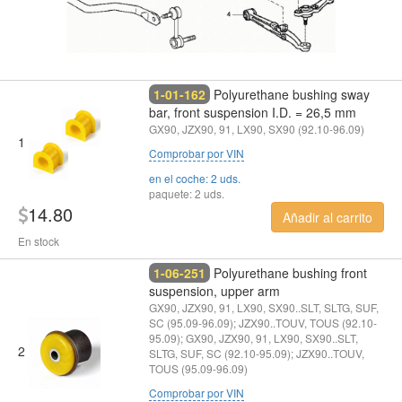
1-01-162
Polyurethane bushing sway
bar, front suspension I.D. = 26,5 mm
GX90, JZX90, 91, LX90, SX90 (92.10-96.09)
1
Comprobar por VIN
en el coche: 2 uds.
paquete: 2 uds.
14.80
Añadir al carrito
En stock
1-06-251
Polyurethane bushing front
suspension, upper arm
GX90, JZX90, 91, LX90, SX90..SLT, SLTG, SUF,
SC (95.09-96.09); JZX90..TOUV, TOUS (92.10-
95.09); GX90, JZX90, 91, LX90, SX90..SLT,
2
SLTG, SUF, SC (92.10-95.09); JZX90..TOUV,
TOUS (95.09-96.09)
Comprobar por VIN