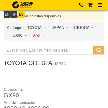
EN
JP
ES
Si las piezas no están disponibles
Catálogo
TOYOTA
CRESTA
JAPAN
Carrocería:
GX90
Año de fabricación:
1992.10-1996.09