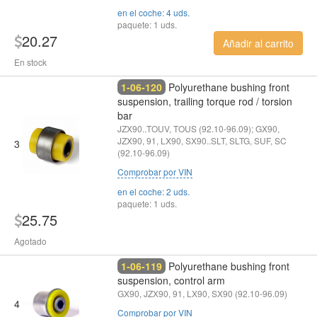
en el coche: 4 uds.
paquete: 1 uds.
20.27
Añadir al carrito
En stock
1-06-120
Polyurethane bushing front
suspension, trailing torque rod / torsion
bar
JZX90..TOUV, TOUS (92.10-96.09); GX90,
JZX90, 91, LX90, SX90..SLT, SLTG, SUF, SC
3
(92.10-96.09)
Comprobar por VIN
en el coche: 2 uds.
paquete: 1 uds.
25.75
Agotado
1-06-119
Polyurethane bushing front
suspension, control arm
GX90, JZX90, 91, LX90, SX90 (92.10-96.09)
4
Comprobar por VIN