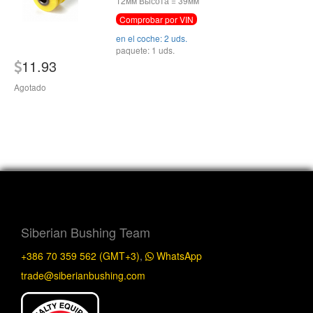
12мм Высота = 39мм
Comprobar por VIN
en el coche: 2 uds.
paquete: 1 uds.
11.93
Agotado
Siberian Bushing Team
+386 70 359 562 (GMT+3)
,
WhatsApp
trade@siberianbushing.com