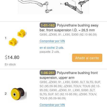
1-01-162
Polyurethane bushing sway
bar, front suspension I.D. = 26,5 mm
GX90, JZX90, 91, LX90, SX90 (92.10-96.09)
1
Comprobar por VIN
en el coche: 2 uds.
paquete: 2 uds.
14.80
Añadir al carrito
En stock
1-06-251
Polyurethane bushing front
suspension, upper arm
GX90, JZX90, 91, LX90, SX90..SLT, SLTG, SUF,
SC (95.09-96.09); JZX90..TOUV, TOUS (92.10-
95.09); GX90, JZX90, 91, LX90, SX90..SLT,
2
SLTG, SUF, SC (92.10-95.09); JZX90..TOUV,
TOUS (95.09-96.09)
Comprobar por VIN