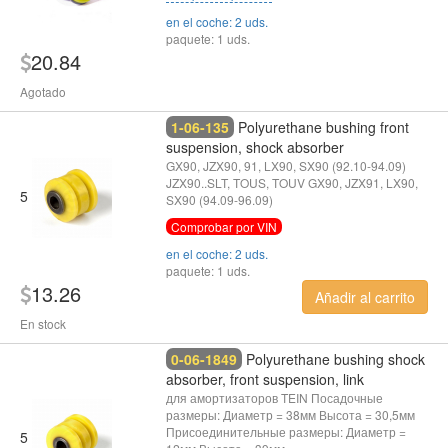
en el coche: 2 uds.
paquete: 1 uds.
20.84
Agotado
1-06-135
Polyurethane bushing front
suspension, shock absorber
GX90, JZX90, 91, LX90, SX90 (92.10-94.09)
JZX90..SLT, TOUS, TOUV GX90, JZX91, LX90,
5
SX90 (94.09-96.09)
Comprobar por VIN
en el coche: 2 uds.
paquete: 1 uds.
13.26
Añadir al carrito
En stock
0-06-1849
Polyurethane bushing shock
absorber, front suspension, link
для амортизаторов TEIN Посадочные
размеры: Диаметр = 38мм Высота = 30,5мм
Присоединительные размеры: Диаметр =
5