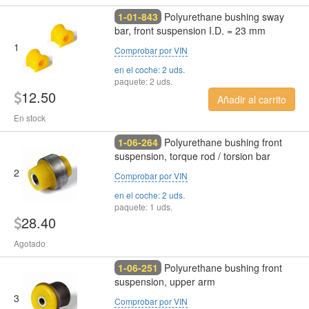
1-01-843
Polyurethane bushing sway
bar, front suspension I.D. = 23 mm
1
Comprobar por VIN
en el coche: 2 uds.
paquete: 2 uds.
12.50
Añadir al carrito
En stock
1-06-264
Polyurethane bushing front
suspension, torque rod / torsion bar
2
Comprobar por VIN
en el coche: 2 uds.
paquete: 1 uds.
28.40
Agotado
1-06-251
Polyurethane bushing front
suspension, upper arm
3
Comprobar por VIN