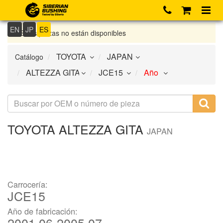
EN
JP
ES
Si las piezas no están disponibles
Catálogo
TOYOTA
ALTEZZA GITA
JAPAN
Carrocería:
JCE15
Año de fabricación:
2001.06-2005.07