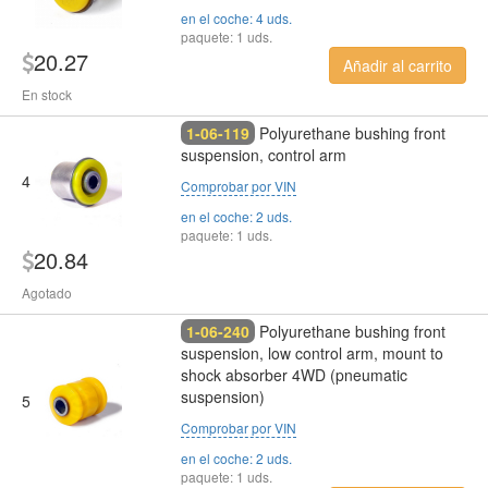
en el coche: 4 uds.
paquete: 1 uds.
20.27
Añadir al carrito
En stock
1-06-119
Polyurethane bushing front
suspension, control arm
4
Comprobar por VIN
en el coche: 2 uds.
paquete: 1 uds.
20.84
Agotado
1-06-240
Polyurethane bushing front
suspension, low control arm, mount to
shock absorber 4WD (pneumatic
suspension)
5
Comprobar por VIN
en el coche: 2 uds.
paquete: 1 uds.