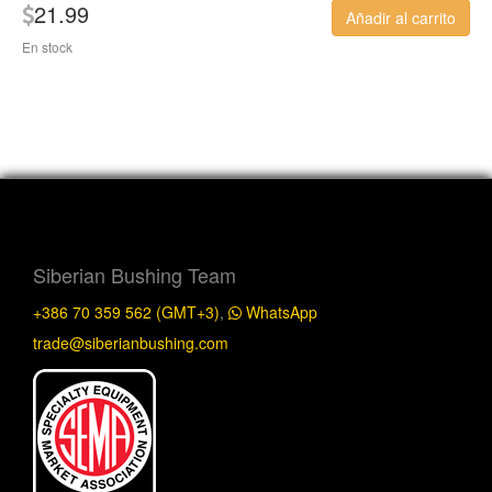
21.99
Añadir al carrito
En stock
Siberian Bushing Team
+386 70 359 562 (GMT+3)
,
WhatsApp
trade@siberianbushing.com