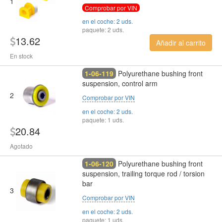
1
Comprobar por VIN
en el coche: 2 uds.
paquete: 2 uds.
13.62
Añadir al carrito
En stock
1-06-119
Polyurethane bushing front
suspension, control arm
2
Comprobar por VIN
en el coche: 2 uds.
paquete: 1 uds.
20.84
Agotado
1-06-120
Polyurethane bushing front
suspension, trailing torque rod / torsion
bar
3
Comprobar por VIN
en el coche: 2 uds.
paquete: 1 uds.