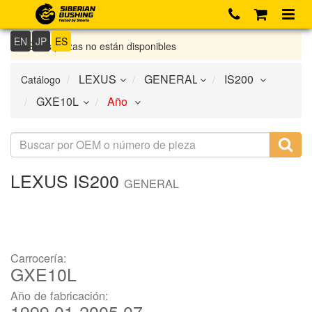
EN
JP
ES
Si las piezas no están disponibles
Catálogo
LEXUS
IS200
GENERAL
Carrocería:
GXE10L
Año de fabricación:
1999.01-2005.07