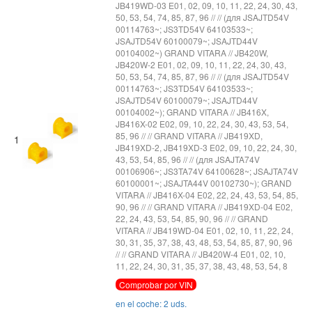
JB419WD-03 E01, 02, 09, 10, 11, 22, 24, 30, 43,
50, 53, 54, 74, 85, 87, 96 // // (для JSAJTD54V
00114763~; JS3TD54V 64103533~;
JSAJTD54V 60100079~; JSAJTD44V
00104002~) GRAND VITARA // JB420W,
JB420W-2 E01, 02, 09, 10, 11, 22, 24, 30, 43,
50, 53, 54, 74, 85, 87, 96 // // (для JSAJTD54V
00114763~; JS3TD54V 64103533~;
JSAJTD54V 60100079~; JSAJTD44V
00104002~); GRAND VITARA // JB416X,
JB416X-02 E02, 09, 10, 22, 24, 30, 43, 53, 54,
85, 96 // // GRAND VITARA // JB419XD,
1
JB419XD-2, JB419XD-3 E02, 09, 10, 22, 24, 30,
43, 53, 54, 85, 96 // // (для JSAJTA74V
00106906~; JS3TA74V 64100628~; JSAJTA74V
60100001~; JSAJTA44V 00102730~); GRAND
VITARA // JB416X-04 E02, 22, 24, 43, 53, 54, 85,
90, 96 // // GRAND VITARA // JB419XD-04 E02,
22, 24, 43, 53, 54, 85, 90, 96 // // GRAND
VITARA // JB419WD-04 E01, 02, 10, 11, 22, 24,
30, 31, 35, 37, 38, 43, 48, 53, 54, 85, 87, 90, 96
// // GRAND VITARA // JB420W-4 E01, 02, 10,
11, 22, 24, 30, 31, 35, 37, 38, 43, 48, 53, 54, 8
Comprobar por VIN
en el coche: 2 uds.