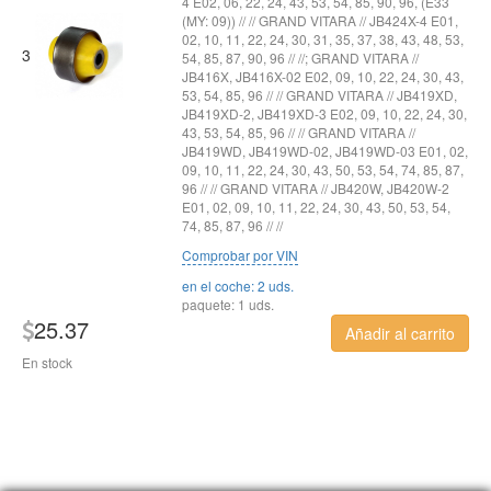
4 E02, 06, 22, 24, 43, 53, 54, 85, 90, 96, (E33
(MY: 09)) // // GRAND VITARA // JB424X-4 E01,
02, 10, 11, 22, 24, 30, 31, 35, 37, 38, 43, 48, 53,
3
54, 85, 87, 90, 96 // //; GRAND VITARA //
JB416X, JB416X-02 E02, 09, 10, 22, 24, 30, 43,
53, 54, 85, 96 // // GRAND VITARA // JB419XD,
JB419XD-2, JB419XD-3 E02, 09, 10, 22, 24, 30,
43, 53, 54, 85, 96 // // GRAND VITARA //
JB419WD, JB419WD-02, JB419WD-03 E01, 02,
09, 10, 11, 22, 24, 30, 43, 50, 53, 54, 74, 85, 87,
96 // // GRAND VITARA // JB420W, JB420W-2
E01, 02, 09, 10, 11, 22, 24, 30, 43, 50, 53, 54,
74, 85, 87, 96 // //
Comprobar por VIN
en el coche: 2 uds.
paquete: 1 uds.
25.37
Añadir al carrito
En stock