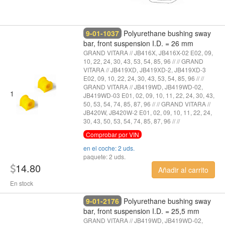
9-01-1037
Polyurethane bushing sway
bar, front suspension I.D. = 26 mm
GRAND VITARA // JB416X, JB416X-02 E02, 09,
10, 22, 24, 30, 43, 53, 54, 85, 96 // // GRAND
VITARA // JB419XD, JB419XD-2, JB419XD-3
E02, 09, 10, 22, 24, 30, 43, 53, 54, 85, 96 // //
GRAND VITARA // JB419WD, JB419WD-02,
1
JB419WD-03 E01, 02, 09, 10, 11, 22, 24, 30, 43,
50, 53, 54, 74, 85, 87, 96 // // GRAND VITARA //
JB420W, JB420W-2 E01, 02, 09, 10, 11, 22, 24,
30, 43, 50, 53, 54, 74, 85, 87, 96 // //
Comprobar por VIN
en el coche: 2 uds.
paquete: 2 uds.
14.80
Añadir al carrito
En stock
9-01-2176
Polyurethane bushing sway
bar, front suspension I.D. = 25,5 mm
GRAND VITARA // JB419WD, JB419WD-02,